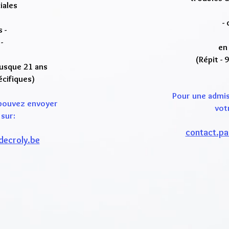
iales
- 
 -
-
en
(Répit -
jusque 21 ans
écifiques)
Pour une admis
 pouvez envoyer
vot
sur:
contact.pa
decroly.be