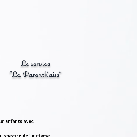
Le service
"La Parenth'aise"
ur enfants avec
u spectre de l'autisme