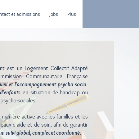
ntact et admissions
Jobs
Plus
nt est un Logement Collectif Adapté
mmission Communautaire Française
cueil et l'accompagnement psycho-socio-
 d'enfants
en situation de handicap ou
s psycho-sociales.
 manière active avec les familles et les
eaux d'aide et de soin, afin de garantir
un suivi global, complet et coordonné
.