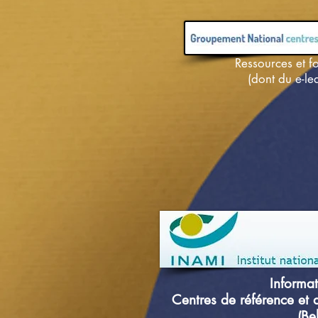
Ressources et f
(dont du e-le
Informat
Centres de référence et 
(Be