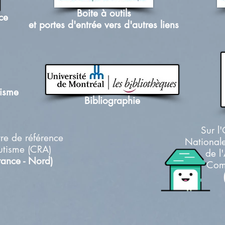
Boite à outils
ce
et portes d'entrée vers d'autres liens
utisme
Bibliographie
Sur l
re de référence
Nationale
utisme (CRA)
de l
rance - Nord)
Com