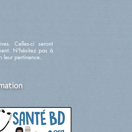
es. Celles-ci seront
ment. N'hésitez pas à
n leur pertinence.
rmation