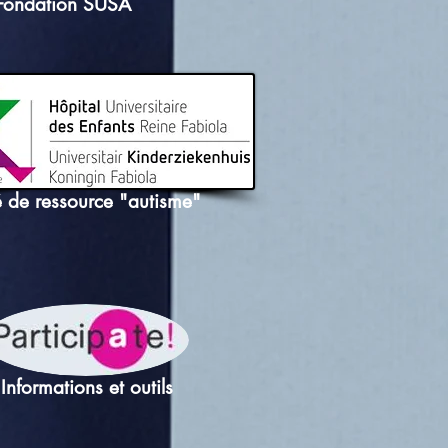
Fondation SUSA
é de ressource "autisme"
Informations et outils