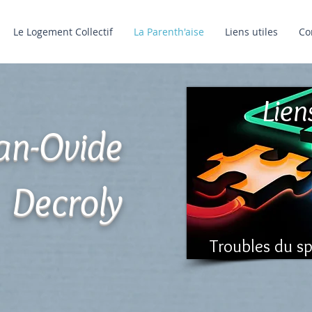
Le Logement Collectif
La Parenth'aise
Liens utiles
Co
Lien
an-Ovide
Decroly
Troubles du sp