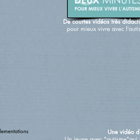
De courtes vidéos très didact
pour mieux vivre avec l'aut
lementations
Une vidéo d'
Un jeune avec "autisme"qui r