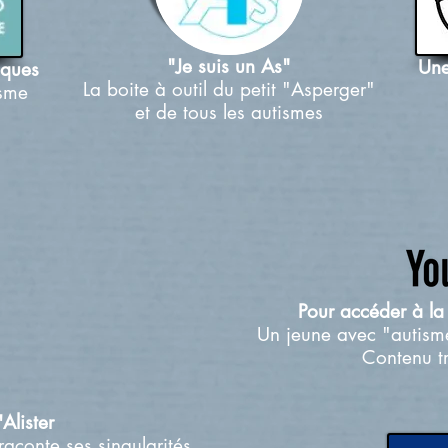
"Je suis un As"
Une
iques
La boite à outil du petit "Asperger"
isme
et de tous les autismes
Pour accéder à la 
Un jeune avec "autisme
Contenu t
Alister
aconte ses singularités